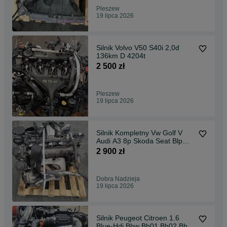
Pleszew
19 lipca 2026
Silnik Volvo V50 S40i 2,0d
136km D 4204t
2 500 zł
Pleszew
19 lipca 2026
Silnik Kompletny Vw Golf V
Audi A3 8p Skoda Seat Blp
Bag 1.6 Fsi 115km
2 900 zł
Dobra Nadzieja
19 lipca 2026
Silnik Peugeot Citroen 1.6
Blue-Hdi Bhw Bh01 Bh02 Bhy