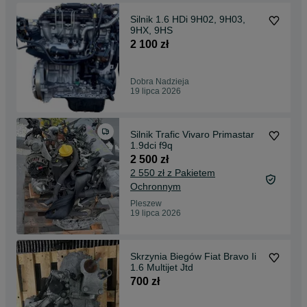
Silnik 1.6 HDi 9H02, 9H03,
9HX, 9HS
2 100 zł
Dobra Nadzieja
19 lipca 2026
Silnik Trafic Vivaro Primastar
1.9dci f9q
2 500 zł
2 550 zł z Pakietem
Ochronnym
Pleszew
19 lipca 2026
Skrzynia Biegów Fiat Bravo Ii
1.6 Multijet Jtd
700 zł