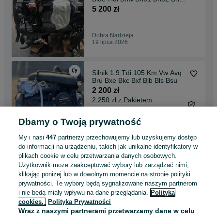
Bhz 4miesia gwaranc
5 200 zł
Dobra Nadzieja
19 lipca 2026
Silnik 1.9 Tdi 105 Km Vw Avq
Bru Bxe Bkc Bxf Bjb Bls Bsu
2 200 zł
2 250 zł z Pakietem
Ochronnym
Dbamy o Twoją prywatność
Dobra Nadzieja
19 lipca 2026
My i nasi
447
partnerzy przechowujemy lub uzyskujemy dostęp
do informacji na urządzeniu, takich jak unikalne identyfikatory w
plikach cookie w celu przetwarzania danych osobowych.
silnik 2.0hdi 136 km citroen
Użytkownik może zaakceptować wybory lub zarządzać nimi,
jumpy scudo rhk rhg rhl rh01
klikając poniżej lub w dowolnym momencie na stronie polityki
rhj
2 200 zł
prywatności. Te wybory będą sygnalizowane naszym partnerom
2 250 zł z Pakietem
i nie będą miały wpływu na dane przeglądania.
Polityka
Ochronnym
cookies,
Polityka Prywatności
Dobra Nadzieja
Wraz z naszymi partnerami przetwarzamy dane w celu
19 lipca 2026